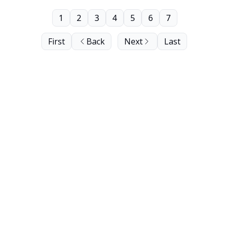
1
2
3
4
5
6
7
First
Back
Next
Last