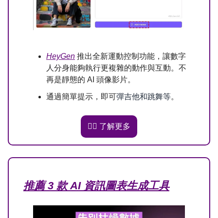
HeyGen
推出全新運動控制功能，讓
數字
人分身
能夠執行更複雜的動作與互動。不
再是靜態的 AI 頭像影片。
彈吉他和跳舞等
通過簡單提示，即可
。
👉🏻 了解更多
推薦 3 款 AI 資訊圖表生成工具