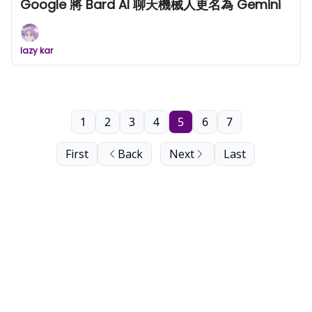
Google 將 Bard AI 聊天機械人更名為 Gemini
lazy kar
1
2
3
4
5
6
7
First
Back
Next
Last