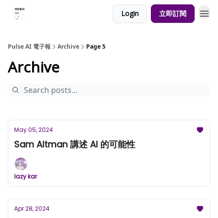
Login
立即訂閱
Pulse AI 電子報
Archive
Page 5
Archive
May 05, 2024
Sam Altman 講述 AI 的可能性
lazy kar
Apr 28, 2024